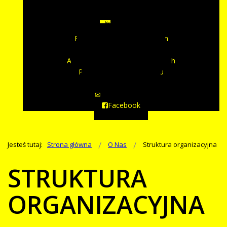
Pomoc BIP
Mapa witryny
Ogłoszenia
Plany zamówień publicznych
Zamówienia publiczne
Archiwum zamówień publicznych
Praca w Naszym Ośrodku
Archiwum naborów
Napisz do nas
Facebook
Jesteś tutaj:
Strona główna
O Nas
Struktura organizacyjna
STRUKTURA
ORGANIZACYJNA