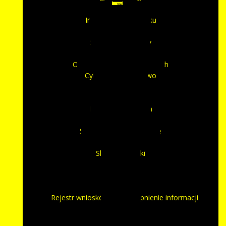
BIP
Informacje o ośrodku
Misja ośrodka
Statut i regulaminy
Kierownictwo
Ochrona Danych Osobowych
Cyberbezpieczeństwo
Dostępność
Sygnalista
Kontrola zarządcza
Sprawozdania
Sprawozdania finansowe
Protokoły z kontroli
Skargi i wnioski
Petycje
Rejestr petycji
Udostępnienie informacji publicznej
Rejestr wniosków o udostępnienie informacji
publicznej
Redakcja BIP