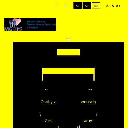
Aa
Aa
Aa
A-
A
A+
Start
O Nas
Kontakt
Informacje ogólne
Struktura organizacyjna
Rejony pracy socjalnej
---------------------------------
Rodzina i dziecko
Osoby z niepełnosprawnością
Seniorzy
Strategie - Programy - Projekty
Zespół Interdyscyplinarny
Aktualności