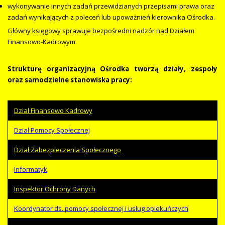
wykonywanie innych zadań przewidzianych przepisami prawa oraz
zadań wynikających z poleceń lub upoważnień kierownika Ośrodka.
Główny księgowy sprawuje bezpośredni nadzór nad Działem
Finansowo-Kadrowym.
Strukturę organizacyjną Ośrodka tworzą działy, zespoły
oraz samodzielne stanowiska pracy:
Dział Finansowo Kadrowy
Dział Pomocy Społecznej
Dział Zabezpieczenia Społecznego
Informatyk
Inspektor Ochrony Danych
Koordynator ds. pomocy społecznej i usług opiekuńczych